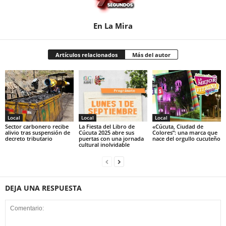
En La Mira
Artículos relacionados
Más del autor
Local
Local
Local
Sector carbonero recibe
La Fiesta del Libro de
«Cúcuta, Ciudad de
alivio tras suspensión de
Cúcuta 2025 abre sus
Colores”: una marca que
decreto tributario
puertas con una jornada
nace del orgullo cucuteño
cultural inolvidable
DEJA UNA RESPUESTA