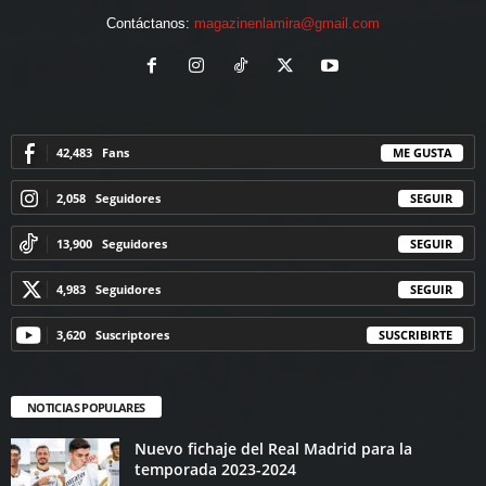
Contáctanos:
magazinenlamira@gmail.com
42,483
Fans
ME GUSTA
2,058
Seguidores
SEGUIR
13,900
Seguidores
SEGUIR
4,983
Seguidores
SEGUIR
3,620
Suscriptores
SUSCRIBIRTE
NOTICIAS POPULARES
Nuevo fichaje del Real Madrid para la
temporada 2023-2024