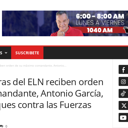
S
SUSCRIBETE
ciben orden de su máximo comandante, Antonio...
ras del ELN reciben orden
andante, Antonio García,
ues contra las Fuerzas
0