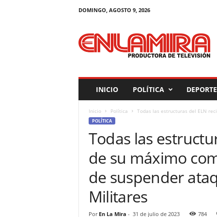
DOMINGO, AGOSTO 9, 2026
M
a
g
a
z
i
n
INICIO
POLÍTICA
DEPORTE
E
n
Inicio
Política
Todas las estructuras del ELN re
L
POLÍTICA
a
Todas las estructu
M
i
de su máximo com
r
a
de suspender ataq
Militares
Por
En La Mira
-
31 de julio de 2023
784