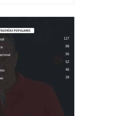
TEGORÍAS POPULARES
127
nal
89
ca
56
acional
52
46
tes
29
ias