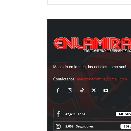
Magazín en la mira, las noticias como son!.
Contáctanos:
magazinenlamira@gmail.com
42,483
Fans
ME GUS
2,058
Seguidores
SEG