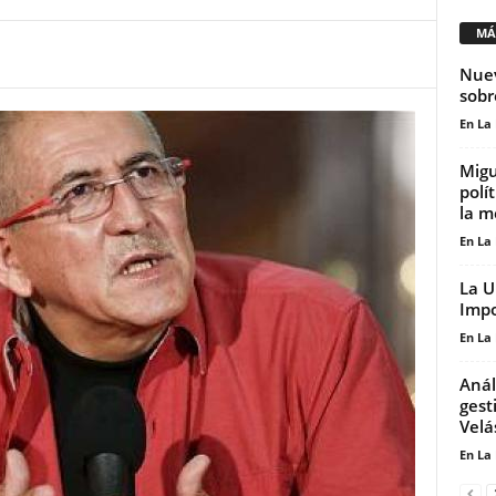
MÁ
Nuev
sobr
En La
Migu
polí
la m
En La
La U
Impo
En La
Anál
gest
Velá
En La