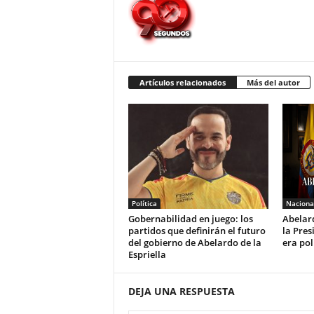
Artículos relacionados
Más del autor
Política
Naciona
Gobernabilidad en juego: los
Abelard
partidos que definirán el futuro
la Pres
del gobierno de Abelardo de la
era pol
Espriella
DEJA UNA RESPUESTA