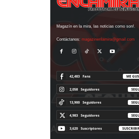
Magazín en la mira, las noticias como son!.
Contáctanos:
magazinenlamira@gmail.com
42,483
Fans
ME GUS
2,058
Seguidores
SEG
13,900
Seguidores
SEG
4,983
Seguidores
SEG
3,620
Suscriptores
SUSCRIBI