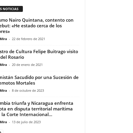
S NOTICIAS
ismo Nairo Quintana, contento con
ebut: «He estado cerca de los
res»
 Mira
-
22 de febrero de 2021
stro de Cultura Felipe Buitrago visito
a del Rosario
 Mira
-
20 de enero de 2021
nistán Sacudido por una Sucesión de
emotos Mortales
 Mira
-
8 de octubre de 2023
mbia triunfa y Nicaragua enfrenta
ota en disputa territorial marítima
 la Corte Internacional...
 Mira
-
13 de julio de 2023