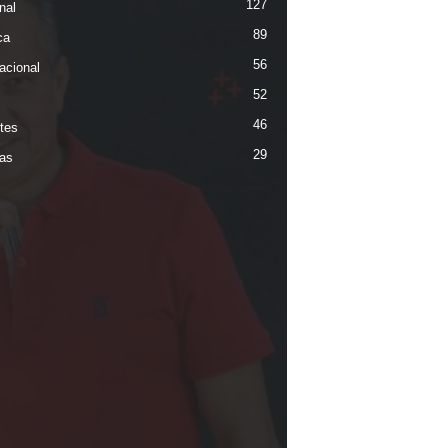
127
nal
89
ca
56
acional
52
46
tes
29
ias