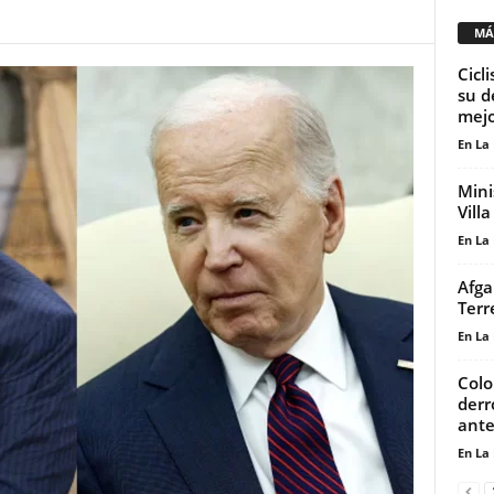
MÁ
Cicl
su d
mejo
En La
Mini
Vill
En La
Afga
Terr
En La
Colo
derr
ante
En La