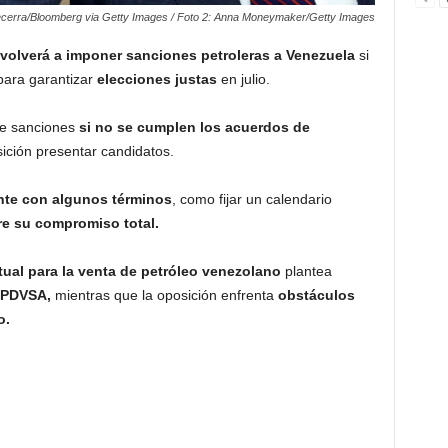
Becerra/Bloomberg via Getty Images / Foto 2: Anna Moneymaker/Getty Images
 volverá a imponer sanciones petroleras a Venezuela
si
ara garantizar
elecciones justas
en julio.
 de sanciones
si no se cumplen los acuerdos de
sición presentar candidatos.
nte con algunos términos
, como fijar un calendario
e su compromiso total.
tual para la venta de petróleo venezolano
plantea
 PDVSA,
mientras que la oposición enfrenta
obstáculos
o.