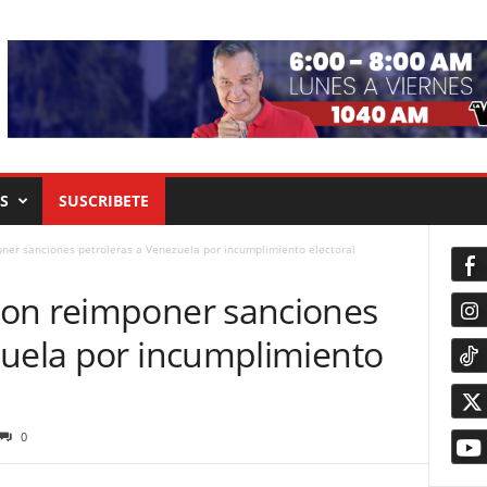
S
SUSCRIBETE
ner sanciones petroleras a Venezuela por incumplimiento electoral
con reimponer sanciones
zuela por incumplimiento
0