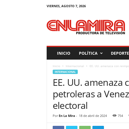
VIERNES, AGOSTO 7, 2026
M
a
g
a
z
i
n
INICIO
POLÍTICA
DEPORTE
E
n
Inicio
Internacional
EE. UU. amenaza con reimpo
L
INTERNACIONAL
a
EE. UU. amenaza 
M
i
petroleras a Vene
r
a
electoral
Por
En La Mira
-
18 de abril de 2024
754