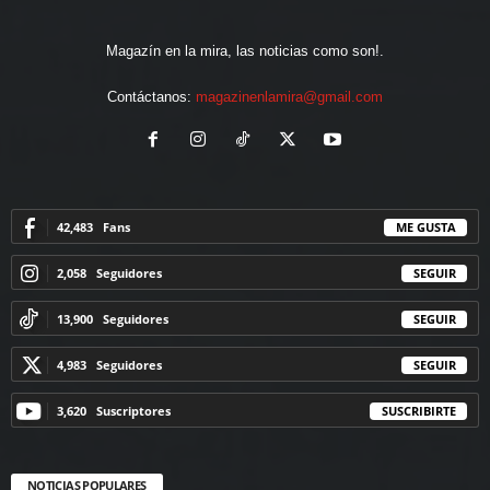
Magazín en la mira, las noticias como son!.
Contáctanos:
magazinenlamira@gmail.com
42,483
Fans
ME GUSTA
2,058
Seguidores
SEGUIR
13,900
Seguidores
SEGUIR
4,983
Seguidores
SEGUIR
3,620
Suscriptores
SUSCRIBIRTE
NOTICIAS POPULARES