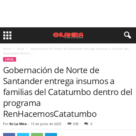
Inicio
Local
Gobernación de Norte de Santander entrega insumos a familias del
Catatumbo dentro...
LOCAL
Gobernación de Norte de
Santander entrega insumos a
familias del Catatumbo dentro del
programa
RenHacemosCatatumbo
Por
En La Mira
-
15 de junio de 2025
538
0