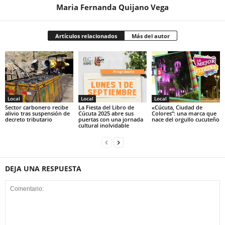
Maria Fernanda Quijano Vega
Artículos relacionados
Más del autor
Local
Local
Local
Sector carbonero recibe
La Fiesta del Libro de
«Cúcuta, Ciudad de
alivio tras suspensión de
Cúcuta 2025 abre sus
Colores”: una marca que
decreto tributario
puertas con una jornada
nace del orgullo cucuteño
cultural inolvidable
DEJA UNA RESPUESTA