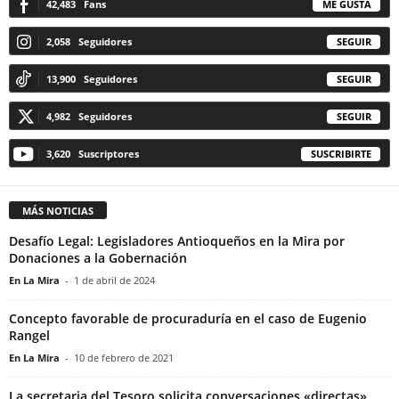
42,483
Fans
ME GUSTA
2,058
Seguidores
SEGUIR
13,900
Seguidores
SEGUIR
4,982
Seguidores
SEGUIR
3,620
Suscriptores
SUSCRIBIRTE
MÁS NOTICIAS
Desafío Legal: Legisladores Antioqueños en la Mira por
Donaciones a la Gobernación
En La Mira
-
1 de abril de 2024
Concepto favorable de procuraduría en el caso de Eugenio
Rangel
En La Mira
-
10 de febrero de 2021
La secretaria del Tesoro solicita conversaciones «directas»