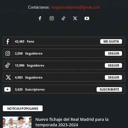
Contáctanos:
magazinenlamira@gmail.com
42,483
Fans
ME GUSTA
2,058
Seguidores
SEGUIR
13,900
Seguidores
SEGUIR
4,983
Seguidores
SEGUIR
3,620
Suscriptores
SUSCRIBIRTE
NOTICIAS POPULARES
Nuevo fichaje del Real Madrid para la
temporada 2023-2024