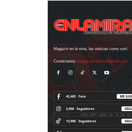
Magazín en la mira, las noticias como son!.
Contáctanos:
magazinenlamira@gmail.com
42,483
Fans
ME GUS
2,058
Seguidores
SEG
13,900
Seguidores
SEG