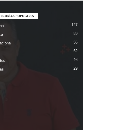
TEGORÍAS POPULARES
127
nal
89
ca
56
acional
52
46
tes
29
ias