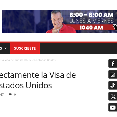
S
SUSCRIBETE
 la Visa de Turista B1/B2 en Estados Unidos
ectamente la Visa de
Estados Unidos
957
0