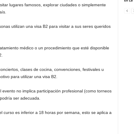
En La
isitar lugares famosos, explorar ciudades o simplemente
aís.
onas utilizan una visa B2 para visitar a sus seres queridos
tratamiento médico o un procedimiento que esté disponible
2.
onciertos, clases de cocina, convenciones, festivales u
tivo para utilizar una visa B2.
l evento no implica participación profesional (como torneos
 podría ser adecuada.
el curso es inferior a 18 horas por semana, esto se aplica a