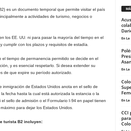
MÁ
B2) es un documento temporal que permite visitar el país
incipalmente a actividades de turismo, negocios o
Acus
cola
Dari
en los EE. UU. ni para pasar la mayoría del tiempo en el
En La
 cumplir con los plazos y requisitos de estadía.
Polé
Pres
o el tiempo de permanencia permitido se decide en el
Asam
ción, y es esencial respetarlo. Si desea extender su
En La
es de que expire su período autorizado.
Colo
Supe
de inmigración de Estados Unidos anota en el sello de
Fem
la fecha hasta la cual está autorizada la estancia o la
En La
 el sello de admisión o el Formulario I-94 en papel tienen
o máximo para dejar los Estados Unidos.
CCI 
para
e turista B2 incluyen:
Col