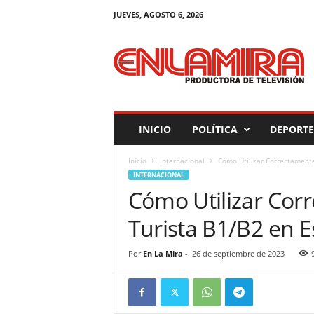
JUEVES, AGOSTO 6, 2026
M
a
g
a
z
i
n
INICIO
POLÍTICA
DEPORTE
E
n
Inicio
Internacional
Cómo Utilizar Correctamente
L
INTERNACIONAL
a
Cómo Utilizar Corr
M
i
Turista B1/B2 en 
r
a
Por
En La Mira
-
26 de septiembre de 2023