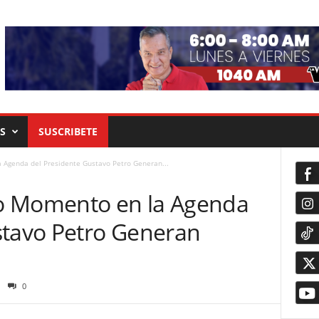
S
SUSCRIBETE
Agenda del Presidente Gustavo Petro Generan...
o Momento en la Agenda
stavo Petro Generan
0