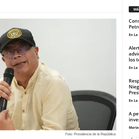
MÁ
Cons
Petr
En La
Aler
advi
los 
En La
Resp
Nieg
Pres
En La
A pe
inve
Maria
Foto: Presidencia de la República.