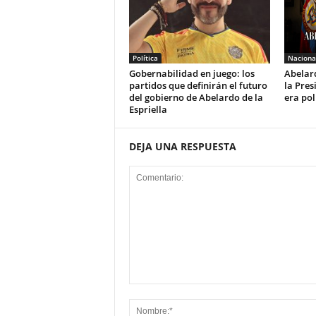
Política
Naciona
Gobernabilidad en juego: los
Abelard
partidos que definirán el futuro
la Pres
del gobierno de Abelardo de la
era pol
Espriella
DEJA UNA RESPUESTA