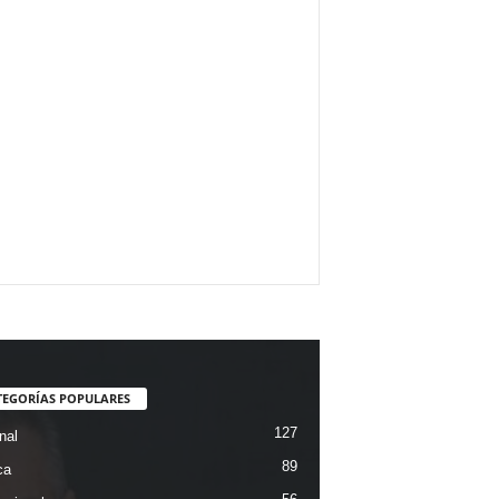
TEGORÍAS POPULARES
127
nal
89
ca