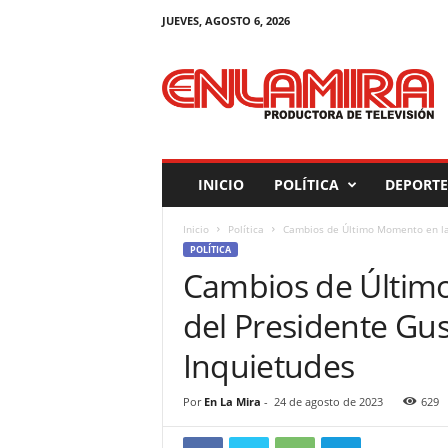
JUEVES, AGOSTO 6, 2026
M
a
g
a
z
i
n
INICIO
POLÍTICA
DEPORTE
E
n
Inicio
Política
Cambios de Último Momento en la 
L
POLÍTICA
a
Cambios de Últim
M
i
del Presidente Gu
r
a
Inquietudes
Por
En La Mira
-
24 de agosto de 2023
629