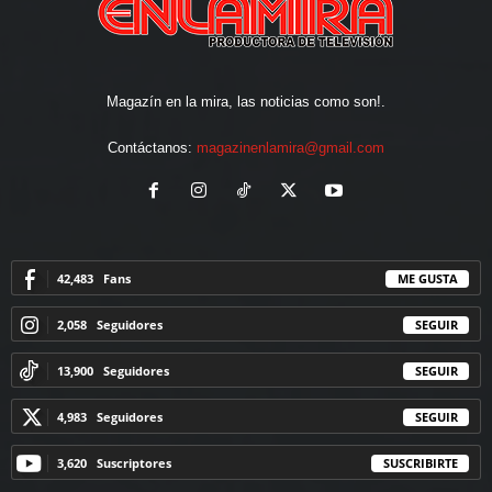
Magazín en la mira, las noticias como son!.
Contáctanos:
magazinenlamira@gmail.com
42,483
Fans
ME GUSTA
2,058
Seguidores
SEGUIR
13,900
Seguidores
SEGUIR
4,983
Seguidores
SEGUIR
3,620
Suscriptores
SUSCRIBIRTE