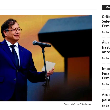
MÁ
Crít
Sele
Fem
En La
Álex
hast
ante.
En La
Impo
Fina
Feme
En La
Acue
para
Foto: Nelson Cárdenas.
En La