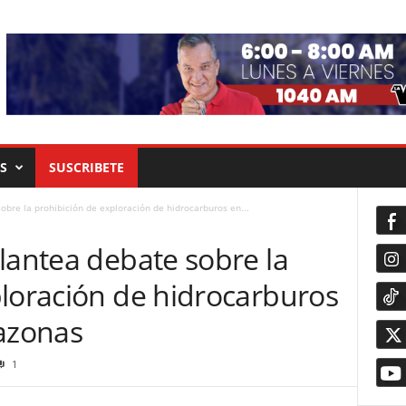
S
SUSCRIBETE
obre la prohibición de exploración de hidrocarburos en...
lantea debate sobre la
ploración de hidrocarburos
mazonas
1