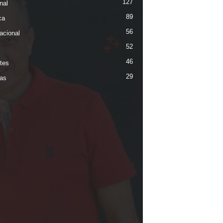
127
nal
89
ca
56
acional
52
46
tes
29
ias