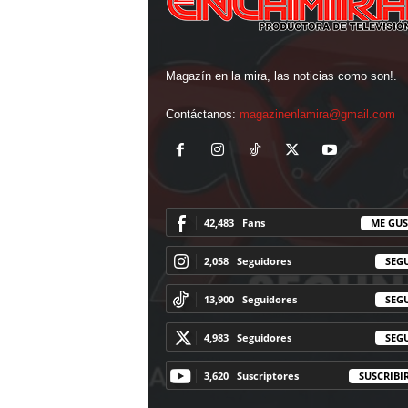
Magazín en la mira, las noticias como son!.
Contáctanos:
magazinenlamira@gmail.com
42,483
Fans
ME GUS
2,058
Seguidores
SEG
13,900
Seguidores
SEG
4,983
Seguidores
SEG
3,620
Suscriptores
SUSCRIBI