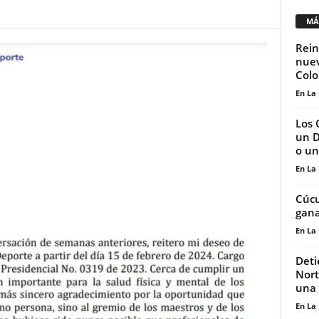
MÁ
Rein
nuev
Col
En La
Los 
un D
o un
En La
Cúcu
gana
En La
Deti
Nort
una
En La