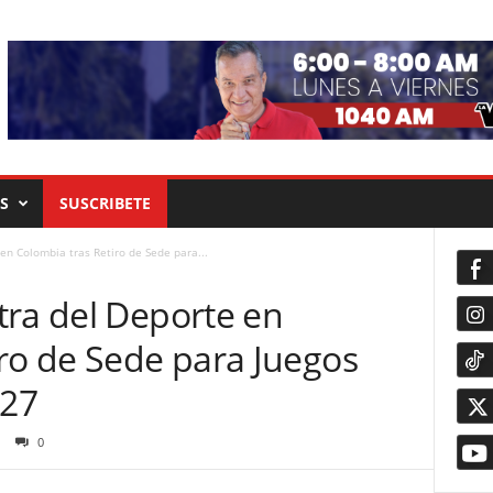
S
SUSCRIBETE
en Colombia tras Retiro de Sede para...
tra del Deporte en
iro de Sede para Juegos
027
0