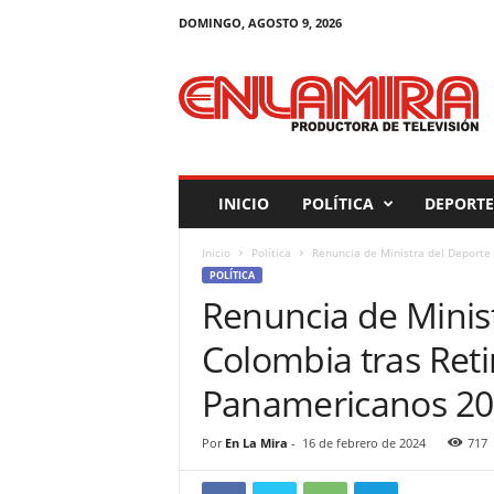
DOMINGO, AGOSTO 9, 2026
M
a
g
a
z
i
n
INICIO
POLÍTICA
DEPORTE
E
n
Inicio
Política
Renuncia de Ministra del Deporte 
L
POLÍTICA
a
Renuncia de Minis
M
i
Colombia tras Ret
r
a
Panamericanos 2
Por
En La Mira
-
16 de febrero de 2024
717