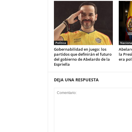
Política
Naciona
Gobernabilidad en juego: los
Abelard
partidos que definirán el futuro
la Pres
del gobierno de Abelardo de la
era pol
Espriella
DEJA UNA RESPUESTA