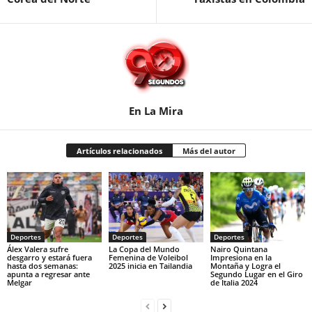
En La Mira
Artículos relacionados
Más del autor
Deportes
Deportes
Deportes
Álex Valera sufre
La Copa del Mundo
Nairo Quintana
desgarro y estará fuera
Femenina de Voleibol
Impresiona en la
hasta dos semanas:
2025 inicia en Tailandia
Montaña y Logra el
apunta a regresar ante
Segundo Lugar en el Giro
Melgar
de Italia 2024