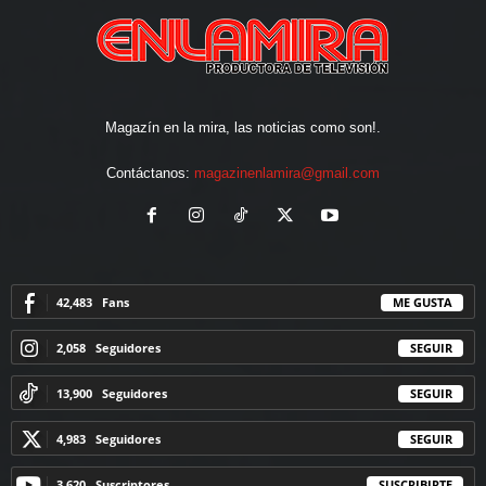
Magazín en la mira, las noticias como son!.
Contáctanos:
magazinenlamira@gmail.com
42,483
Fans
ME GUSTA
2,058
Seguidores
SEGUIR
13,900
Seguidores
SEGUIR
4,983
Seguidores
SEGUIR
3,620
Suscriptores
SUSCRIBIRTE