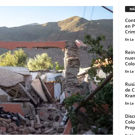
MÁ
Cont
en P
Cri
En La
Rein
nuev
Col
En La
Rusi
de C
Kra
En La
Disc
Colo
Prop