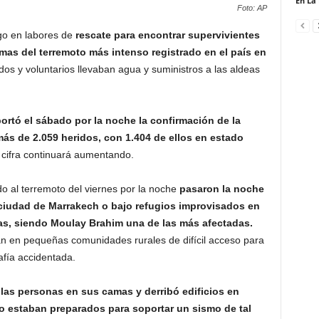
En La
Foto: AP
o en labores de
rescate para encontrar supervivientes
imas del terremoto más intenso registrado en el país en
os y voluntarios llevaban agua y suministros a las aldeas
portó el sábado por la noche la confirmación de la
ás de 2.059 heridos, con 1.404 de ellos en estado
 cifra continuará aumentando.
o al terremoto del viernes por la noche
pasaron la noche
ua ciudad de Marrakech o bajo refugios improvisados en
as, siendo Moulay Brahim una de las más afectadas.
 en pequeñas comunidades rurales de difícil acceso para
afía accidentada.
 las personas en sus camas y derribó edificios en
 estaban preparados para soportar un sismo de tal