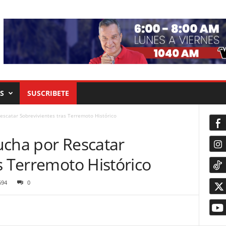
S
SUSCRIBETE
escatar Sobrevivientes tras Terremoto Histórico
ucha por Rescatar
s Terremoto Histórico
694
0