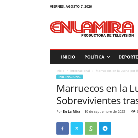
VIERNES, AGOSTO 7, 2026
M
a
g
a
z
i
n
INICIO
POLÍTICA
DEPORTE
E
n
Inicio
Internacional
Marruecos en la Lucha por R
L
INTERNACIONAL
a
Marruecos en la L
M
i
Sobrevivientes tra
r
a
Por
En La Mira
-
10 de septiembre de 2023