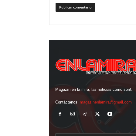
Magazín en la mira, las noticias como son!.
Contáctanos:
magazinenlamira@gmail.com