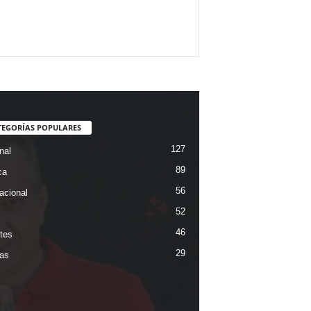
TEGORÍAS POPULARES
127
nal
89
ca
56
acional
52
46
tes
29
ias