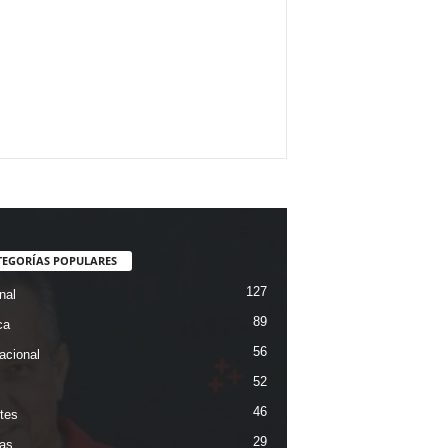
TEGORÍAS POPULARES
127
nal
89
ca
56
acional
52
46
tes
29
ias