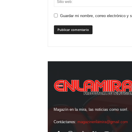
Guardar mi nombre, correo electrónico y 
Magazín en la mira, las noticias como son!.
Contáctanos:
magazinenlamira@gmail.com