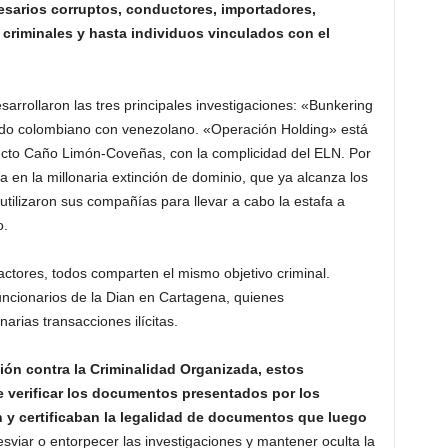
sarios corruptos, conductores, importadores,
criminales y hasta individuos vinculados con el
esarrollaron las tres principales investigaciones: «Bunkering
udo colombiano con venezolano. «Operación Holding» está
ducto Caño Limón-Coveñas, con la complicidad del ELN. Por
ra en la millonaria extinción de dominio, que ya alcanza los
utilizaron sus compañías para llevar a cabo la estafa a
o.
actores, todos comparten el mismo objetivo criminal.
uncionarios de la Dian en Cartagena, quienes
arias transacciones ilícitas.
ión contra la Criminalidad Organizada, estos
e verificar los documentos presentados por los
n y certificaban la legalidad de documentos que luego
esviar o entorpecer las investigaciones y mantener oculta la