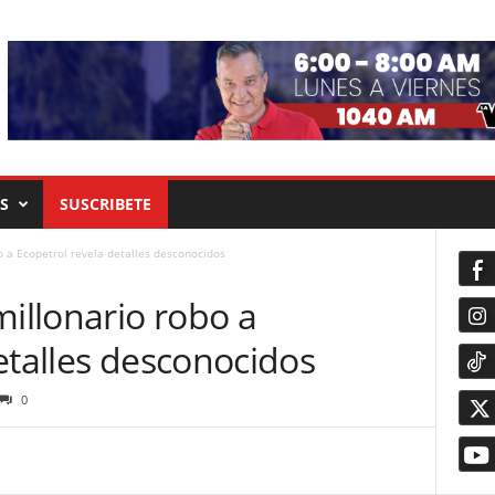
S
SUSCRIBETE
o a Ecopetrol revela detalles desconocidos
millonario robo a
etalles desconocidos
0