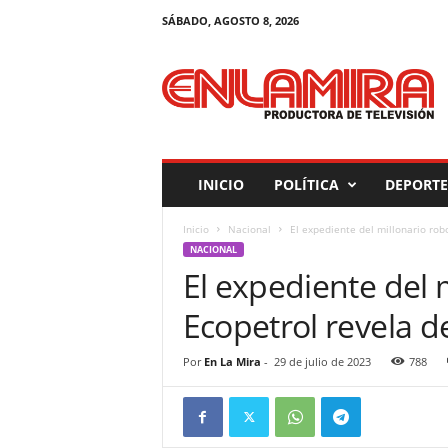
SÁBADO, AGOSTO 8, 2026
M
a
g
a
z
i
n
INICIO
POLÍTICA
DEPORTE
E
n
Inicio
Nacional
El expediente del millonario rob
L
NACIONAL
a
El expediente del 
M
i
Ecopetrol revela d
r
a
Por
En La Mira
-
29 de julio de 2023
788