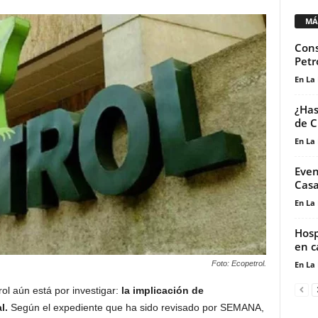
MÁ
Cons
Petr
En La
¿Has
de C
En La
Even
Cas
En La
Hosp
en c
En La
Foto: Ecopetrol.
ol aún está por investigar:
la implicación de
l.
Según el expediente que ha sido revisado por SEMANA,