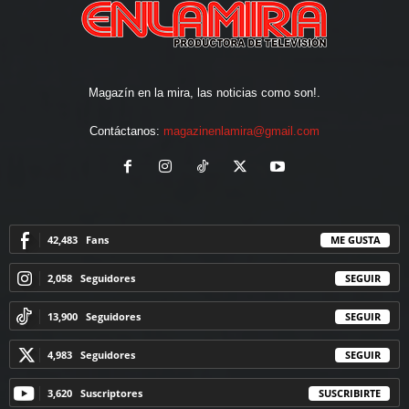
Magazín en la mira, las noticias como son!.
Contáctanos:
magazinenlamira@gmail.com
42,483
Fans
ME GUSTA
2,058
Seguidores
SEGUIR
13,900
Seguidores
SEGUIR
4,983
Seguidores
SEGUIR
3,620
Suscriptores
SUSCRIBIRTE